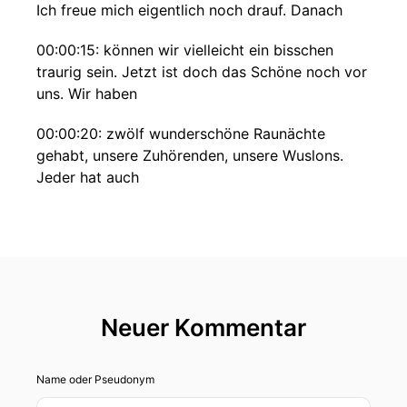
Ich freue mich eigentlich noch drauf. Danach
00:00:15: können wir vielleicht ein bisschen
traurig sein. Jetzt ist doch das Schöne noch vor
uns. Wir haben
00:00:20: zwölf wunderschöne Raunächte
gehabt, unsere Zuhörenden, unsere Wuslons.
Jeder hat auch
00:00:29: bei Magie im Gewusel so schöne
Raunächte wahrscheinlich für euch gehabt. Jetzt
ist
00:00:35: heilige Drei Könige 6. Januar und ich
bin irgendwie gespannt, wie das Ganze jetzt so
Neuer Kommentar
sein Kreis,
Name oder Pseudonym
00:00:43: seinen Rahmen findet und mir, wie
sagt, ob liegt ja jetzt nochmal euch da draußen