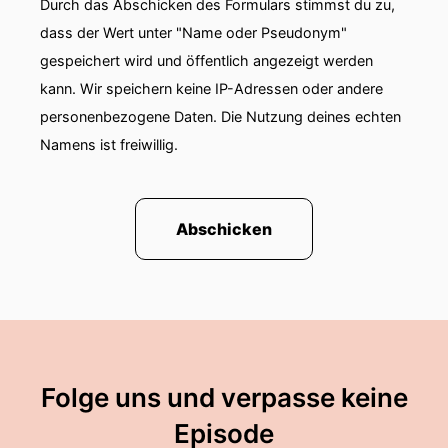
Durch das Abschicken des Formulars stimmst du zu,
daher kann das Thema nur Anbindung,
dass der Wert unter "Name oder Pseudonym"
Vollendung und das
gespeichert wird und öffentlich angezeigt werden
00:01:40: Göttliche sein. Jetzt sind wir alle
kann. Wir speichern keine IP-Adressen oder andere
gespannt. Da geht mir schon mein Herz auf. Ja,
personenbezogene Daten. Die Nutzung deines echten
die 13.
Namens ist freiwillig.
00:01:52: Raunacht ist auch als Nacht der
Vollendung oder Nacht der Weihhe bekannt und
sie symbolisiert
Abschicken
00:02:01: den Übergang in die Zeiten nach den
Raunächten. Sie steht also quasi über allen
Monaten und
00:02:09: Sternzeichen und sie verbindet dich
direkt mit der kosmischen Energie, mit dem
Folge uns und verpasse keine
Göttlichen und
Episode
00:02:15: mit deinem Seelenweg. In dieser